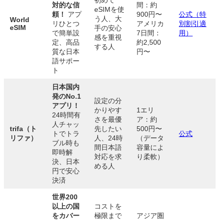
対的な信
間：約
eSIMを使
頼！
アプ
900円〜
公式（特
う人、大
World
リひとつ
アメリカ
別割引適
eSIM
手の安心
で簡単設
7日間：
用）
感を重視
定、高品
約2,500
する人
質な日本
円〜
語サポー
ト
日本国内
発のNo.1
設定の分
アプリ！
かりやす
1エリ
24時間有
さを最優
ア：約
人チャッ
trifa（ト
先したい
500円〜
トでトラ
公式
リファ）
人、24時
（データ
ブル時も
間日本語
容量によ
即時解
対応を求
り柔軟）
決、日本
める人
円で安心
決済
世界200
以上の国
コストを
をカバー
極限まで
アジア圏