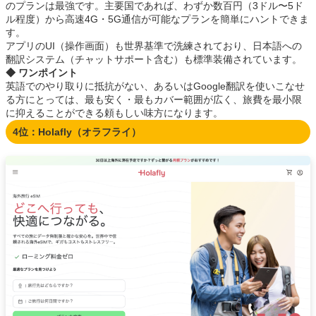
のプランは最強です。主要国であれば、わずか数百円（3ドル〜5ド
ル程度）から高速4G・5G通信が可能なプランを簡単にハントできま
す。
アプリのUI（操作画面）も世界基準で洗練されており、日本語への
翻訳システム（チャットサポート含む）も標準装備されています。
◆ ワンポイント
英語でのやり取りに抵抗がない、あるいはGoogle翻訳を使いこなせ
る方にとっては、最も安く・最もカバー範囲が広く、旅費を最小限
に抑えることができる頼もしい味方になります。
4位：Holafly（オラフライ）