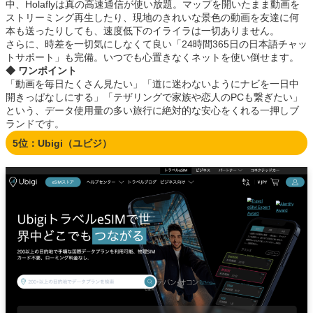
中、Holaflyは真の高速通信が使い放題。マップを開いたまま動画を
ストリーミング再生したり、現地のきれいな景色の動画を友達に何
本も送ったりしても、速度低下のイライラは一切ありません。
さらに、時差を一切気にしなくて良い「24時間365日の日本語チャッ
トサポート」も完備。いつでも心置きなくネットを使い倒せます。
◆ ワンポイント
「動画を毎日たくさん見たい」「道に迷わないようにナビを一日中
開きっぱなしにする」「テザリングで家族や恋人のPCも繋ぎたい」
という、データ使用量の多い旅行に絶対的な安心をくれる一押しブ
ランドです。
5位：Ubigi（ユビジ）