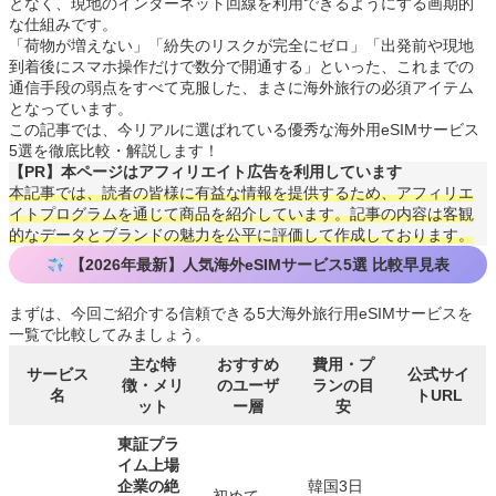
となく、現地のインターネット回線を利用できるようにする画期的
な仕組みです。
「荷物が増えない」「紛失のリスクが完全にゼロ」「出発前や現地
到着後にスマホ操作だけで数分で開通する」といった、これまでの
通信手段の弱点をすべて克服した、まさに海外旅行の必須アイテム
となっています。
この記事では、今リアルに選ばれている優秀な海外用eSIMサービス
5選を徹底比較・解説します！
【PR】本ページはアフィリエイト広告を利用しています
本記事では、読者の皆様に有益な情報を提供するため、アフィリエ
イトプログラムを通じて商品を紹介しています。記事の内容は客観
的なデータとブランドの魅力を公平に評価して作成しております。
【2026年最新】人気海外eSIMサービス5選 比較早見表
まずは、今回ご紹介する信頼できる5大海外旅行用eSIMサービスを
一覧で比較してみましょう。
主な特
おすすめ
費用・プ
サービス
公式サイ
徴・メリ
のユーザ
ランの目
名
トURL
ット
ー層
安
東証プラ
イム上場
企業の絶
韓国3日
初めて