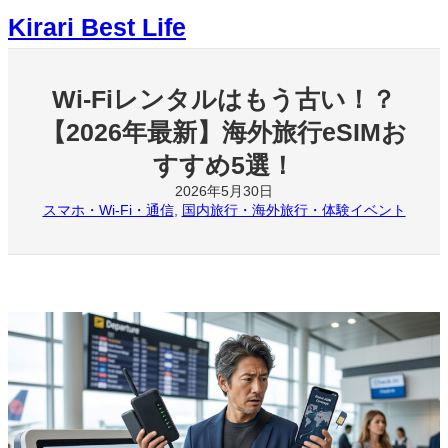
内
Kirari Best Life
容
を
ス
キ
Wi-Fiレンタルはもう古い！？
ッ
【2026年最新】海外旅行eSIMお
プ
すすめ5選！
2026年5月30日
スマホ・Wi-Fi・通信
, 
国内旅行・海外旅行・体験イベント