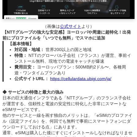
（画像は
公式サイト
より）
【NTTグループの強大な安定感】ヨーロッパや周遊に超特化！出発
前にプロファイルを「いつでも無料」でスマホに追加
【基本情報】
対応国・地域：
世界200以上の国と地域
特徴：
NTTのグローバル子会社（フランス）が運営、事前イ
ンストール無料、現地での電波キャッチが爆速
費用目安：
ヨーロッパプラン：500MB約2ドル〜、各種周
遊・ワンタイムプランあり
公式サイトURL：
https://cellulardata.ubigi.com/ja/
◆ サービスの特徴と最大の強み
日本の巨大通信インフラである「NTTグループ」のフランス子会社
が運営する、信頼性と電波の安定性に特化した非常にスマートな
eSIMサービスです。
他のサービスと一線を画す独自のメリットは、「eSIMのプロファイ
ル（設定ファイル）を、何回でも無料で事前にスマートフォンにダ
ウンロードしておける点」にあります。
通常、eSIMは購入した後にすぐにインストールしなければなりませ