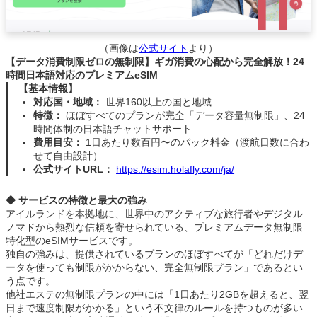
（画像は
公式サイト
より）
【データ消費制限ゼロの無制限】ギガ消費の心配から完全解放！24
時間日本語対応のプレミアムeSIM
【基本情報】
対応国・地域：
世界160以上の国と地域
特徴：
ほぼすべてのプランが完全「データ容量無制限」、24
時間体制の日本語チャットサポート
費用目安：
1日あたり数百円〜のパック料金（渡航日数に合わ
せて自由設計）
公式サイトURL：
https://esim.holafly.com/ja/
◆ サービスの特徴と最大の強み
アイルランドを本拠地に、世界中のアクティブな旅行者やデジタル
ノマドから熱烈な信頼を寄せられている、プレミアムデータ無制限
特化型のeSIMサービスです。
独自の強みは、提供されているプランのほぼすべてが「どれだけデ
ータを使っても制限がかからない、完全無制限プラン」であるとい
う点です。
他社エステの無制限プランの中には「1日あたり2GBを超えると、翌
日まで速度制限がかかる」という不文律のルールを持つものが多い