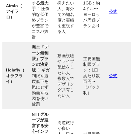
する最大
抑えたい
1GB：約
Airalo（
手！
圧倒
人、海外
4ドル〜
アイラ
公式
的な低価
での知名
ヨーロッ
ロ）
格プラン
度と実績
パ周遊プ
が豊富で
を重視す
ランあり
コスパ抜
る人
群
完全「デ
ータ無制
動画視聴
限」プラ
主要国無
やライブ
ンの決定
制限プラ
配信をし
Holafly（
版！
ギガ
ン：1日
たい人、
オラフラ
制限や速
あたり数
公式
複数人で
イ）
度低下を
百円〜
デザリン
気にせず
（パック
グ共有し
動画や地
制）
たい人
図を使い
放題
NTTグル
ープが運
周遊旅行
営する安
が多い
心インフ
人、日本
世界周遊