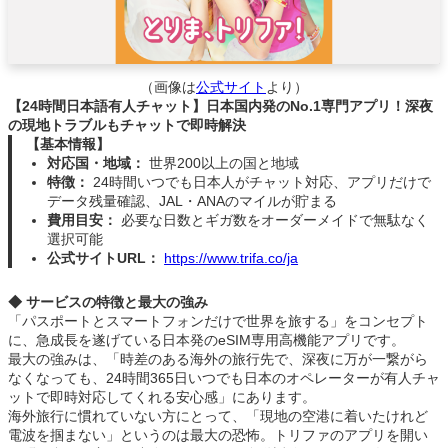
（画像は
公式サイト
より）
【24時間日本語有人チャット】日本国内発のNo.1専門アプリ！深夜
の現地トラブルもチャットで即時解決
【基本情報】
対応国・地域：
世界200以上の国と地域
特徴：
24時間いつでも日本人がチャット対応、アプリだけで
データ残量確認、JAL・ANAのマイルが貯まる
費用目安：
必要な日数とギガ数をオーダーメイドで無駄なく
選択可能
公式サイトURL：
https://www.trifa.co/ja
◆ サービスの特徴と最大の強み
「パスポートとスマートフォンだけで世界を旅する」をコンセプト
に、急成長を遂げている日本発のeSIM専用高機能アプリです。
最大の強みは、「時差のある海外の旅行先で、深夜に万が一繋がら
なくなっても、24時間365日いつでも日本のオペレーターが有人チャ
ットで即時対応してくれる安心感」にあります。
海外旅行に慣れていない方にとって、「現地の空港に着いたけれど
電波を掴まない」というのは最大の恐怖。トリファのアプリを開い