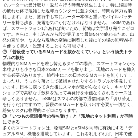
でルーターの受け取り・返却を行う時間が発生します。特に帰国時
の疲れた体で混雑した返却カウンターに並ぶのは、時間も体力も消
耗します。また、旅行中も常にルーター本体と重いモバイルバッテ
リーを持ち歩き、充電を気にかけなければなりません。 eSIMであれ
ば、スマートフォン1台あれば良いため、荷物は文字通り完全にゼロ
です。さらに、申し込みから設定完了まで最短5分で終わるため、出
発の直前や、なんなら現地の空港に到着した後にその場の無料Wi-Fi
を使って購入・設定することすら可能です。
② 「普段使っているSIMカードを抜かなくていい」という紛失トラ
ブルの根絶
物理的なSIMカードを差し替えるタイプの場合、スマートフォンから
米粒よりも小さな日本のSIMカードを取り出し、現地のカードを挿入
する必要があります。 旅行中にこの日本のSIMカードを無くしてし
まったり、うっかり落として破損させたりするトラブルが多発して
います。日本に戻ってきた後にスマホが繋がらなくなり、キャリア
ショップで高額な手数料を払って再発行を余儀なくされるケースは
珍しくありません。 eSIMはスマホの内部で通信回線の「切り替え」
を行うだけですので、普段のSIMカードを取り出す必要が一切なく、
紛失リスクは物理的にゼロになります。
③ 「いつもの電話番号の待ち受け」と「現地のネット利用」が同時
にできる
多くのスマートフォンは、物理SIMとeSIMを同時に有効にする「デ
ュアルSIM」機能を搭載しています。 これを利用すれば、日本で使