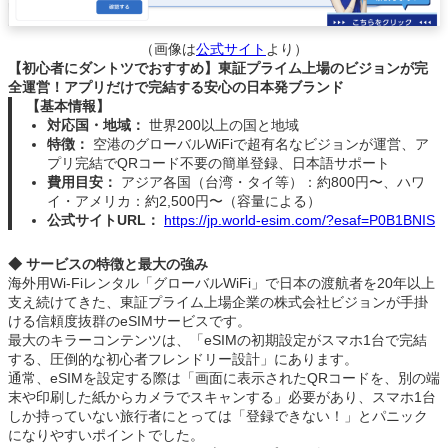
（画像は
公式サイト
より）
【初心者にダントツでおすすめ】東証プライム上場のビジョンが完
全運営！アプリだけで完結する安心の日本発ブランド
【基本情報】
対応国・地域：
世界200以上の国と地域
特徴：
空港のグローバルWiFiで超有名なビジョンが運営、ア
プリ完結でQRコード不要の簡単登録、日本語サポート
費用目安：
アジア各国（台湾・タイ等）：約800円〜、ハワ
イ・アメリカ：約2,500円〜（容量による）
公式サイトURL：
https://jp.world-esim.com/?esaf=P0B1BNIS
◆ サービスの特徴と最大の強み
海外用Wi-Fiレンタル「グローバルWiFi」で日本の渡航者を20年以上
支え続けてきた、東証プライム上場企業の株式会社ビジョンが手掛
ける信頼度抜群のeSIMサービスです。
最大のキラーコンテンツは、「eSIMの初期設定がスマホ1台で完結
する、圧倒的な初心者フレンドリー設計」にあります。
通常、eSIMを設定する際は「画面に表示されたQRコードを、別の端
末や印刷した紙からカメラでスキャンする」必要があり、スマホ1台
しか持っていない旅行者にとっては「登録できない！」とパニック
になりやすいポイントでした。