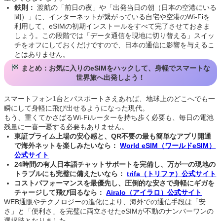
鉄則：
渡航の「前日の夜」や「出発当日の朝（日本の空港にいる
間）」に、インターネットが繋がっている自宅や空港のWi-Fiを
利用して、eSIMの初期インストールをすべて完了させておきま
しょう。この段階では「データ通信を現地に切り替える」スイッ
チをオフにしておくだけですので、日本の通信に影響を与えるこ
とはありません。
まとめ：お気に入りのeSIMをハックして、身軽でスマートな
世界旅へ出発しよう！
スマートフォン1台とパスポートさえあれば、地球上のどこへでも一
瞬にして身軽に飛び出せるようになった現代。
もう、重くてかさばるWi-Fiルーターを持ち歩く必要も、毎日の電池
残量に一喜一憂する必要もありません。
東証プライム上場の安心感と、QR不要の最も簡単なアプリ開通
で海外ネットを楽しみたいなら：
World eSIM（ワールドeSIM）
公式サイト
24時間の有人日本語チャットサポートを完備し、万が一の現地の
トラブルにも完璧に備えたいなら：
trifa（トリファ）公式サイト
コストパフォーマンスを最優先し、圧倒的な安さで身軽にギガを
チャージして飛び回るなら：
Airalo（アイラロ）公式サイト
WEB通販やテクノロジーの進化により、海外での通信手段は「安
さ」と「便利さ」を完璧に両立させたeSIMが不動のナンバーワンの
選択肢となりました。