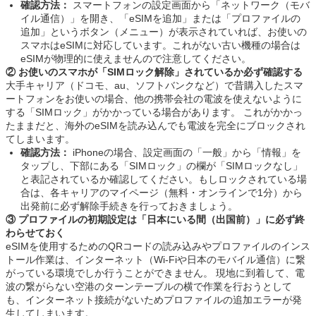
確認方法：
スマートフォンの設定画面から「ネットワーク（モバ
イル通信）」を開き、「eSIMを追加」または「プロファイルの
追加」というボタン（メニュー）が表示されていれば、お使いの
スマホはeSIMに対応しています。これがない古い機種の場合は
eSIMが物理的に使えませんので注意してください。
② お使いのスマホが「SIMロック解除」されているか必ず確認する
大手キャリア（ドコモ、au、ソフトバンクなど）で昔購入したスマ
ートフォンをお使いの場合、他の携帯会社の電波を使えないように
する「SIMロック」がかかっている場合があります。 これがかかっ
たままだと、海外のeSIMを読み込んでも電波を完全にブロックされ
てしまいます。
確認方法：
iPhoneの場合、設定画面の「一般」から「情報」を
タップし、下部にある「SIMロック」の欄が「SIMロックなし」
と表記されているか確認してください。もしロックされている場
合は、各キャリアのマイページ（無料・オンラインで1分）から
出発前に必ず解除手続きを行っておきましょう。
③ プロファイルの初期設定は「日本にいる間（出国前）」に必ず終
わらせておく
eSIMを使用するためのQRコードの読み込みやプロファイルのインス
トール作業は、インターネット（Wi-Fiや日本のモバイル通信）に繋
がっている環境でしか行うことができません。 現地に到着して、電
波の繋がらない空港のターンテーブルの横で作業を行おうとして
も、インターネット接続がないためプロファイルの追加エラーが発
生してしまいます。