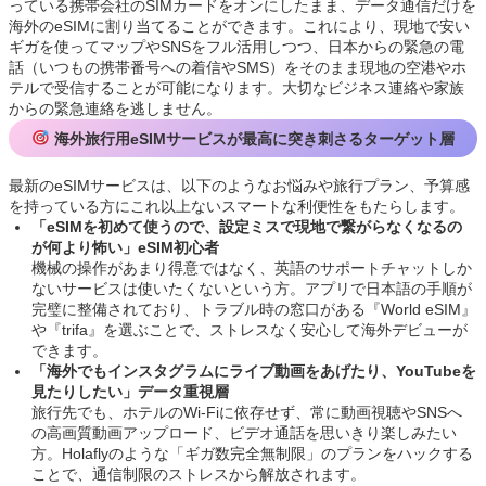
っている携帯会社のSIMカードをオンにしたまま、データ通信だけを
海外のeSIMに割り当てることができます。これにより、現地で安い
ギガを使ってマップやSNSをフル活用しつつ、日本からの緊急の電
話（いつもの携帯番号への着信やSMS）をそのまま現地の空港やホ
テルで受信することが可能になります。大切なビジネス連絡や家族
からの緊急連絡を逃しません。
海外旅行用eSIMサービスが最高に突き刺さるターゲット層
最新のeSIMサービスは、以下のようなお悩みや旅行プラン、予算感
を持っている方にこれ以上ないスマートな利便性をもたらします。
「eSIMを初めて使うので、設定ミスで現地で繋がらなくなるの
が何より怖い」eSIM初心者
機械の操作があまり得意ではなく、英語のサポートチャットしか
ないサービスは使いたくないという方。アプリで日本語の手順が
完璧に整備されており、トラブル時の窓口がある『World eSIM』
や『trifa』を選ぶことで、ストレスなく安心して海外デビューが
できます。
「海外でもインスタグラムにライブ動画をあげたり、YouTubeを
見たりしたい」データ重視層
旅行先でも、ホテルのWi-Fiに依存せず、常に動画視聴やSNSへ
の高画質動画アップロード、ビデオ通話を思いきり楽しみたい
方。Holaflyのような「ギガ数完全無制限」のプランをハックする
ことで、通信制限のストレスから解放されます。