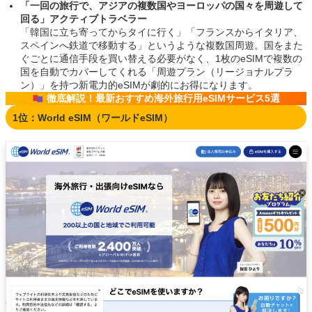
「一回の旅行で、アジアの複数国やヨーロッパの国々を周遊して
回る」アクティブトラベラー
「韓国に立ち寄ってからタイに行く」「フランスからイタリア、
スペインへ鉄道で移動する」というような複数国周遊。国をまた
ぐごとに通信手段を買い替える必要がなく、1枚のeSIMで複数の
国を自動でカバーしてくれる「周遊プラン（リージョナルプラ
ン）」を持つ新電力的eSIMが劇的にお得になります。
徹底解説！最新おすすめ海外旅行用eSIMサービス5選
1位：World eSIM（ワールドeSIM）