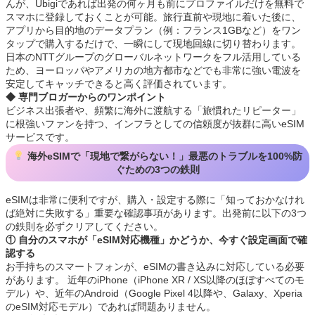
んが、Ubigiであれば出発の何ヶ月も前にプロファイルだけを無料で
スマホに登録しておくことが可能。旅行直前や現地に着いた後に、
アプリから目的地のデータプラン（例：フランス1GBなど）をワン
タップで購入するだけで、一瞬にして現地回線に切り替わります。
日本のNTTグループのグローバルネットワークをフル活用している
ため、ヨーロッパやアメリカの地方都市などでも非常に強い電波を
安定してキャッチできると高く評価されています。
◆ 専門ブロガーからのワンポイント
ビジネス出張者や、頻繁に海外に渡航する「旅慣れたリピーター」
に根強いファンを持つ、インフラとしての信頼度が抜群に高いeSIM
サービスです。
海外eSIMで「現地で繋がらない！」最悪のトラブルを100%防
ぐための3つの鉄則
eSIMは非常に便利ですが、購入・設定する際に「知っておかなけれ
ば絶対に失敗する」重要な確認事項があります。出発前に以下の3つ
の鉄則を必ずクリアしてください。
① 自分のスマホが「eSIM対応機種」かどうか、今すぐ設定画面で確
認する
お手持ちのスマートフォンが、eSIMの書き込みに対応している必要
があります。 近年のiPhone（iPhone XR / XS以降のほぼすべてのモ
デル）や、近年のAndroid（Google Pixel 4以降や、Galaxy、Xperia
のeSIM対応モデル）であれば問題ありません。