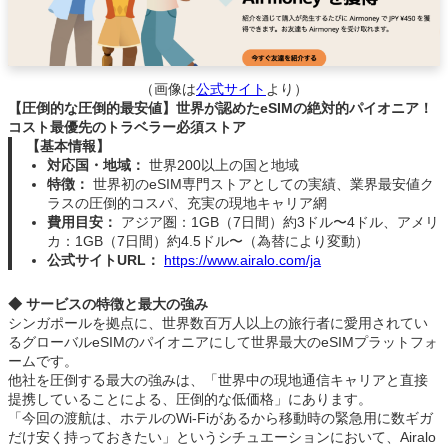
（画像は
公式サイト
より）
【圧倒的な圧倒的最安値】世界が認めたeSIMの絶対的パイオニア！
コスト最優先のトラベラー必須ストア
【基本情報】
対応国・地域：
世界200以上の国と地域
特徴：
世界初のeSIM専門ストアとしての実績、業界最安値ク
ラスの圧倒的コスパ、充実の現地キャリア網
費用目安：
アジア圏：1GB（7日間）約3ドル〜4ドル、アメリ
カ：1GB（7日間）約4.5ドル〜（為替により変動）
公式サイトURL：
https://www.airalo.com/ja
◆ サービスの特徴と最大の強み
シンガポールを拠点に、世界数百万人以上の旅行者に愛用されてい
るグローバルeSIMのパイオニアにして世界最大のeSIMプラットフォ
ームです。
他社を圧倒する最大の強みは、「世界中の現地通信キャリアと直接
提携していることによる、圧倒的な低価格」にあります。
「今回の渡航は、ホテルのWi-Fiがあるから移動時の緊急用に数ギガ
だけ安く持っておきたい」というシチュエーションにおいて、Airalo