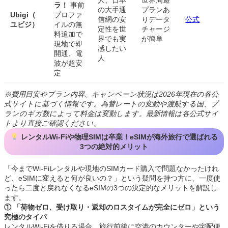
ラ！
事前
の大手通
プランあ
Ubigi（
プロファ
信網の安
りデータ
公式
ユビジ）
イルの無
定性を世
チャージ
料追加で
界でも実
が簡単
現地で即
感したい
開通、電
人
波が超安
定
※費用目安やプラン内容、キャンペーン状況は2026年現在の各公
式サイトに基づく情報です。為替レートの変動や渡航する国、プ
ランのギガ数によって料金は変動します。最新情報は各公式サイ
トより直接ご確認ください。
レンタルWi-Fiや物理SIMは卒業！eSIMが海外旅行で選ばれる
3つの絶対的メリット
「今までWi-Fiレンタルや現地のSIMカード購入で問題なかったけれ
ど、eSIMに変えると何が良いの？」という疑問を持つ方に、一度使
ったら二度と戻れなくなるeSIMの3つの決定的なメリットを解説し
ます。
① 「荷物ゼロ、受け取り・返却のロスタイムが完全にゼロ」という
究極のタイパ
レンタルWi-Fiを借りる場合、旅行前後に空港のカウンターや宅配便