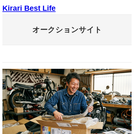
内
Kirari Best Life
容
を
ス
キ
オークションサイト
ッ
プ