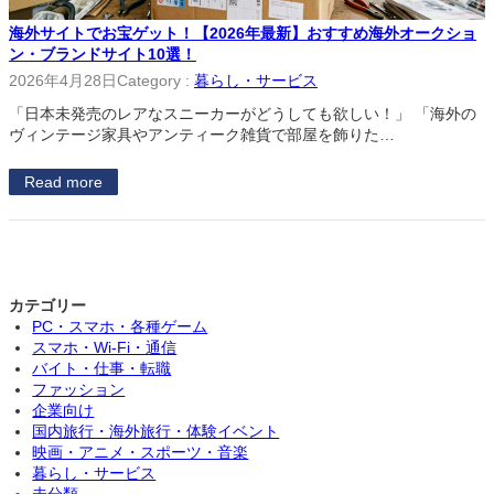
海外サイトでお宝ゲット！【2026年最新】おすすめ海外オークショ
ン・ブランドサイト10選！
2026年4月28日
Category :
暮らし・サービス
「日本未発売のレアなスニーカーがどうしても欲しい！」 「海外の
ヴィンテージ家具やアンティーク雑貨で部屋を飾りた…
Read more
カテゴリー
PC・スマホ・各種ゲーム
スマホ・Wi-Fi・通信
バイト・仕事・転職
ファッション
企業向け
国内旅行・海外旅行・体験イベント
映画・アニメ・スポーツ・音楽
暮らし・サービス
未分類