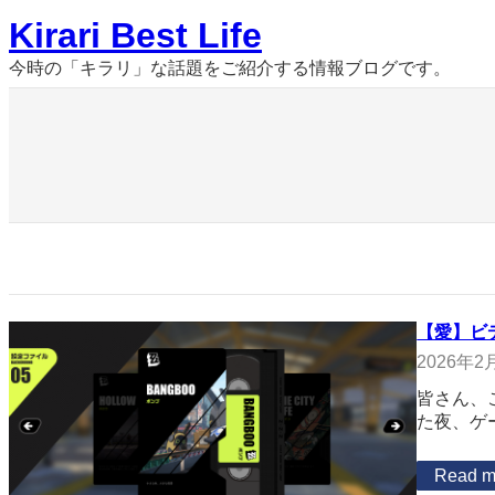
内
Kirari Best Life
容
を
今時の「キラリ」な話題をご紹介する情報ブログです。
ス
キ
ッ
プ
【愛】ビ
2026年2
皆さん、
た夜、ゲ
Read m