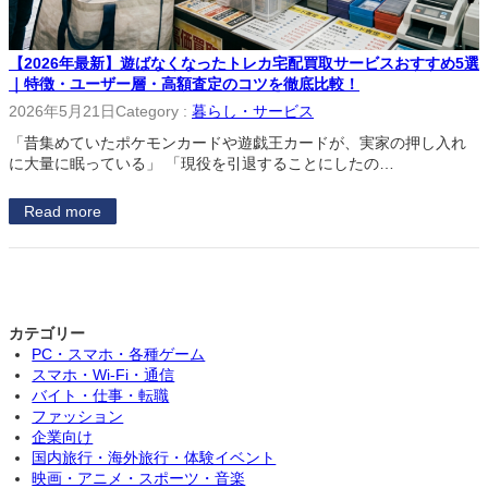
【2026年最新】遊ばなくなったトレカ宅配買取サービスおすすめ5選
｜特徴・ユーザー層・高額査定のコツを徹底比較！
2026年5月21日
Category :
暮らし・サービス
「昔集めていたポケモンカードや遊戯王カードが、実家の押し入れ
に大量に眠っている」 「現役を引退することにしたの…
Read more
カテゴリー
PC・スマホ・各種ゲーム
スマホ・Wi-Fi・通信
バイト・仕事・転職
ファッション
企業向け
国内旅行・海外旅行・体験イベント
映画・アニメ・スポーツ・音楽