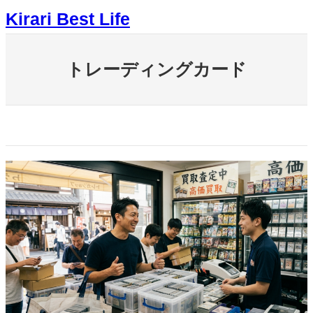
内
Kirari Best Life
容
を
ス
キ
トレーディングカード
ッ
プ