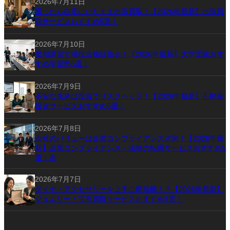
2026年7月11日
困ったら自宅にいたまま出張買取！【2026年最新】出張買
取サービスおすすめ5選！
2026年7月10日
夏期講習で現役合格目指せ！【2026年最新】大学受験おす
すめ学習塾5選！
2026年7月9日
不安な未来は投資でリスクヘッジ！【2026年最新】不動産
投資サービスおすすめ5選！
2026年7月8日
会社のバリューは企業コンプライアンス次第！【2026年最
新】企業コンプライアンス・法務の転職サービスおすすめ5
選！市
2026年7月7日
ダイヤ・アクセサリーを上手に断捨離！？【2026年最新】
ジュエリー・宝石買取サービスおすすめ5選！