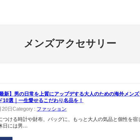
メンズアクセサリー
6年最新】男の日常を上質にアップデする大人のための海外メン
ド10選｜一生愛せるこだわり名品を！
月20日
Category :
ファッション
につける時計や財布、バッグに、もっと大人の気品と個性を宿
休日には男…