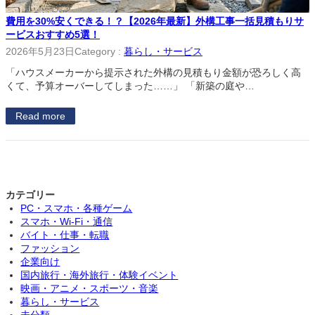
費用を30%安くできる！？【2026年最新】外構工事一括見積もりサ
ービスおすすめ5選！
2026年5月23日
Category :
暮らし・サービス
「ハウスメーカーから提示された外構の見積もり金額が恐ろしく高
くて、予算オーバーしてしまった……」 「新築の庭や…
Read more
カテゴリー
PC・スマホ・各種ゲーム
スマホ・Wi-Fi・通信
バイト・仕事・転職
ファッション
企業向け
国内旅行・海外旅行・体験イベント
映画・アニメ・スポーツ・音楽
暮らし・サービス
未分類