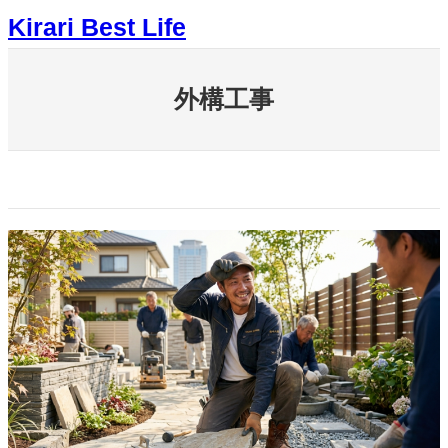
内
Kirari Best Life
容
を
ス
キ
外構工事
ッ
プ