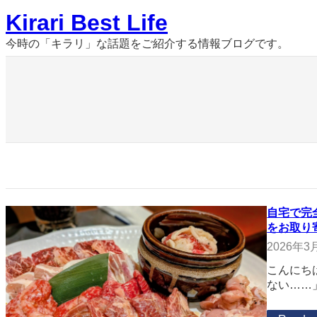
内
Kirari Best Life
容
を
今時の「キラリ」な話題をご紹介する情報ブログです。
ス
キ
ッ
プ
自宅で完
をお取り
2026年3
こんにち
ない……