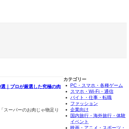
カテゴリー
PC・スマホ・各種ゲーム
10選｜プロが厳選した究極の肉
スマホ・Wi-Fi・通信
バイト・仕事・転職
ファッション
企業向け
」「スーパーのお肉じゃ物足り
国内旅行・海外旅行・体験
イベント
映画・アニメ・スポーツ・