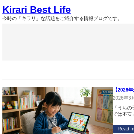
内
Kirari Best Life
容
を
今時の「キラリ」な話題をご紹介する情報ブログです。
ス
キ
ッ
プ
【202
2026年3
「うちの
では不安
Read m