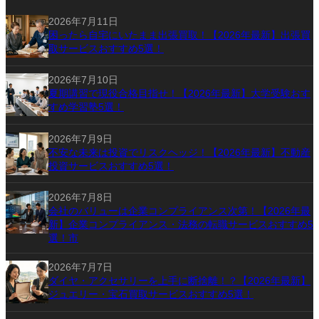
2026年7月11日
困ったら自宅にいたまま出張買取！【2026年最新】出張買
取サービスおすすめ5選！
2026年7月10日
夏期講習で現役合格目指せ！【2026年最新】大学受験おす
すめ学習塾5選！
2026年7月9日
不安な未来は投資でリスクヘッジ！【2026年最新】不動産
投資サービスおすすめ5選！
2026年7月8日
会社のバリューは企業コンプライアンス次第！【2026年最
新】企業コンプライアンス・法務の転職サービスおすすめ5
選！市
2026年7月7日
ダイヤ・アクセサリーを上手に断捨離！？【2026年最新】
ジュエリー・宝石買取サービスおすすめ5選！