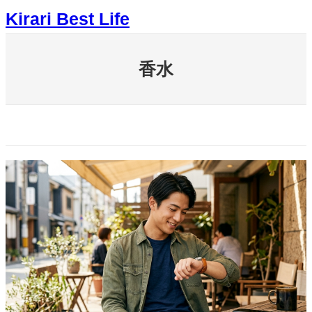
内
Kirari Best Life
容
を
ス
キ
香水
ッ
プ