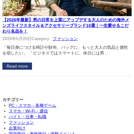
【2026年最新】男の日常を上質にアップデする大人のための海外メ
ンズライフスタイル＆アクセサリーブランド10選｜一生愛せるこだ
わり名品を！
2026年5月20日
Category :
ファッション
「毎日身につける時計や財布、バッグに、もっと大人の気品と個性
を宿したい」 「ビジネスではスマートに、休日には男…
Read more
カテゴリー
PC・スマホ・各種ゲーム
スマホ・Wi-Fi・通信
バイト・仕事・転職
ファッション
企業向け
国内旅行・海外旅行・体験イベント