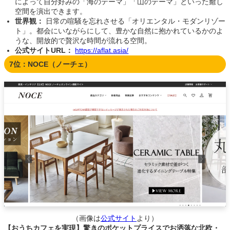
によって自分好みの「海のテーマ」「山のテーマ」といった癒し
空間を演出できます。
世界観：
日常の喧騒を忘れさせる「オリエンタル・モダンリゾー
ト」。都会にいながらにして、豊かな自然に抱かれているかのよ
うな、開放的で贅沢な時間が流れる空間。
公式サイトURL：
https://aflat.asia/
7位：NOCE（ノーチェ）
（画像は
公式サイト
より）
【おうちカフェを実現】驚きのポケットプライスでお洒落な北欧・