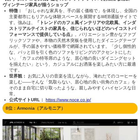
ヴィンテージ家具が揃うショップ
特徴：
「おしゃれな家具を、手の届く価格で」を体現し、全国の
主要都市にもリアルな体験スペースを展開するWEB通販サイトで
す。強みは、
「トレンドのカフェ風インテリアや北欧風、インダ
ストリアルテイストの家具を、信じられないほどのハイコストパ
フォーマンスで提供している点」
。バリエーション豊かなファブ
リックソファや、本物の天然木突板を使用したダイニングテーブ
ルが、手の届きやすい価格帯で網羅されています。「少し個性的
な、パッと目を引く色のソファをリビングのアクセントにした
い」「カフェの特等席のような、居心地の良いダイニングセット
を揃えたい」という、カジュアルにお洒落を楽しみたい方に最適
です。
世界観：
お気に入りの音楽を流しながら、淹れたてのコーヒーを
楽しむ――そんな「気取らない、居心地の良い街角のカフェ」を
そのまま自宅に切り取ったような、親しみやすくハイセンスな日
常。
公式サイトURL：
https://www.noce.co.jp/
8位：Armonia（アルモニア）