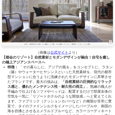
（画像は
公式サイト
より）
【都会のリゾート】自然素材とモダンデザインが融合！自宅を癒し
の極上アジアンスペースへ
特徴：
「その暮らしに、アジアの風を」をコンセプトに、ラタン
（籐）やウォーターヒヤシンスといった天然素材を、現代の都市
型マンションに合うように洗練されたモダンデザインに昇華させ
たブランドです。最大の強みは、
「自然素材の圧倒的なリラック
ス感と、優れたメンテナンス性・耐久性の両立」
。熟練の職人が
手編みで仕上げるソファやベッドは、配置するだけで部屋全体の
空気を一気に「リゾートホテルのような開放感」へと変えてくれ
ます。ファブリック（クッションカバーなど）の種類が非常に豊
富で、タイのファインシルクをイメージしたパープルや、南国の
海を彷彿とさせるエメラルドブルーなど、カラーコーディネート