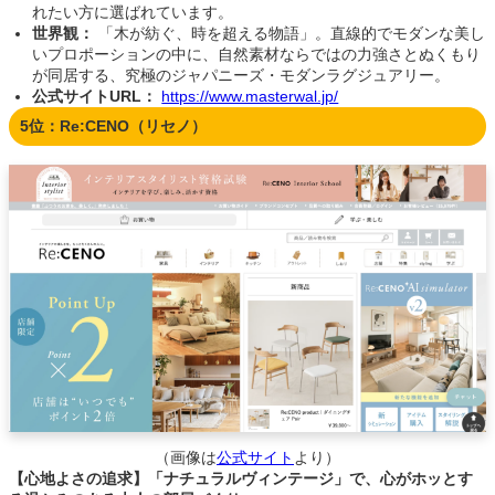
れたい方に選ばれています。
世界観：
「木が紡ぐ、時を超える物語」。直線的でモダンな美し
いプロポーションの中に、自然素材ならではの力強さとぬくもり
が同居する、究極のジャパニーズ・モダンラグジュアリー。
公式サイトURL：
https://www.masterwal.jp/
5位：Re:CENO（リセノ）
（画像は
公式サイト
より）
【心地よさの追求】「ナチュラルヴィンテージ」で、心がホッとす