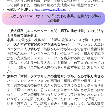
一人ひとりの家族構成、趣味、間取りに合わせて、プロの手によ
って調和された、機能的で極めて完成度の高い理想の住まい。
公式サイトURL：
https://www.stylics.com/
失敗しない！WEBサイトで「こだわり家具」を購入する際の3
つの鉄則
「搬入経路（エレベーター・玄関・廊下の曲がり角）」の寸法を
ミリ単位で確認せよ
家具ECで最も多い失敗が、「部屋の設置スペースは測ったけれ
ど、
大きすぎて玄関のドアを通らなかった
」「マンションの
エレ
ベーターに入り切らず
、階段からの持ち込みもできずに往復送料
を請求された」というケースです。特にソファや、組み立て式で
はない完成品のチェスト・テーブルを購入する際は、梱包サイズ
（製品サイズより一回り大きい）を確認し、自宅までのすべての
ルート（曲がり角の幅や天井の高さ）を必ず事前に計測してくだ
さい。
無料の「木材・ファブリックの生地サンプル」を必ず取り寄せる
パソコンやスマートフォンの画面は、機種の設定や輝度によっ
て、実際の家具の色味と大きく異なって見えることが多々ありま
す。「届いてみたら、思っていたよりオーク材の色が黄色っぽか
った」「ソファの布地がもっとザラザラしているかと思った」と
いうギャップを防ぐため、多くのこだわりECサイトが用意して
いる「無料のサンプル請求」を必ず活用しましょう。実際の部屋