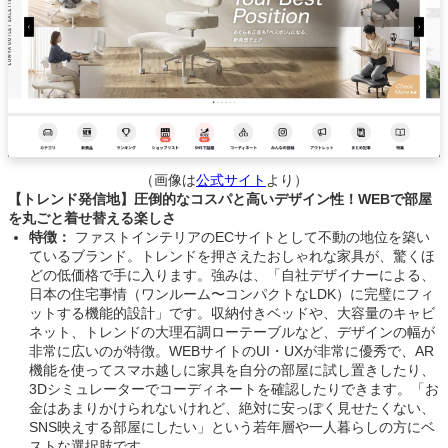
（画像は
公式サイト
より）
【トレンド発信地】圧倒的なコスパと高いデザイン性！WEBで部屋
を丸ごと着せ替える楽しさ
特徴：
ファストインテリアのECサイトとして不動の地位を築い
ているブランド。トレンドを押さえたおしゃれな家具が、驚くほ
どの低価格で手に入ります。強みは、「自社デザイナーによる、
日本の住宅事情（ワンルーム〜コンパクトなLDK）に完璧にフィ
ットする機能的設計」です。収納付きベッドや、大容量のキャビ
ネット、トレンドの大理石調ローテーブルなど、デザインの幅が
非常に広いのが特徴。WEBサイトのUI・UXが非常に優秀で、AR
機能を使ってスマホ越しに家具を自分の部屋に試し置きしたり、
3Dシミュレーターでコーディネートを確認したりできます。「お
金はあまりかけられないけれど、絶対に安っぽく見せたくない、
SNS映えする部屋にしたい」という若年層や一人暮らしの方にベ
ストな選択肢です。