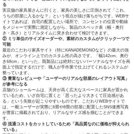
る
実店舗の家具屋さんに行くと、家具の美しさに圧倒されて「これ、
うちの部屋に入るかな？」という視点が抜け落ちがちです。WEBサ
イトであれば、自宅の配置したい場所で、コンセントの位置や動線
をメジャーで実際に測定しながら、製品のスペック表（幅・奥行
き・高さ）とリアルタイムに突き合わせて検討できます。
② ミリ単位のサイズオーダーや、素材のカスタムがクリック一つで
可能
最近のこだわり家具サイト（特にKANADEMONOなど）の最大の強
みが、オンライン上でのカスタム性の高さです。「幅142cm、奥行
き68cm」といった、既製品には絶対にないパーソナルなサイズを画
面上で指定するだけで、職人が手作業で仕上げてくれるシステムが
整っています。
③ 豊富なレビューや「ユーザーのリアルな部屋のレイアウト写真」
が参考になる
店舗のショールームは、天井が高く広大なスペースに家具が置かれ
ているため、いざ自宅に置くと「思ったより大きくて圧迫感があ
る」という失敗が起こりやすいものです。こだわりWEBサイトで
は、一般ユーザーが実際に6畳や8畳の部屋に配置したSNS連携写真
が豊富に掲載されており、リアルなサイズ感を掴むことができま
す。
④ 流通コストをカットしているため「高品質なのに価格が抑えられ
ている」