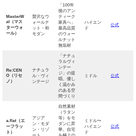
「100年
後のアン
MasterW
贅沢なウ
ティーク
al（マス
ォールナ
家具へ」
ハイエン
公式
ターウォ
ット・和
最高品質
ド
ール）
モダン
のウォー
ルナット
無垢材
「ナチュ
ラルヴィ
ンテー
ナチュラ
Re:CEN
ジ」の提
O（リセ
ル・ヴィ
ミドル
公式
唱。優し
ノ）
ンテージ
く温かみ
のある空
間づくり
自然素材
（ラタン
アジア
等）をモ
a.flat（エ
ミドル〜
ン・モダ
ダンに昇
ーフラッ
ハイエン
公式
ン・リゾ
華。自宅
ト）
ド
ート
を極上の