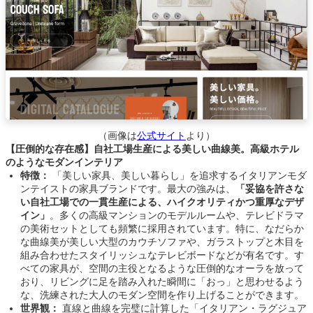
（画像は
公式サイト
より）
【圧倒的な存在感】自社工場生産による美しい曲線美。高級ホテル
のようなモダンインテリア
特徴：
「美しい家具、美しい暮らし」を追求するイタリアンモダ
ンテイストの家具ブランドです。最大の強みは、
「妥協を許さな
い自社工場での一貫生産による、ハイクオリティかつ重厚なデザ
イン」
。多くの高級マンションのモデルルームや、テレビドラマ
の美術セットとしても頻繁に採用されています。特に、なだらか
な曲線美が美しい大型のカウチソファや、ガラストップと木目を
組み合わせたスタイリッシュなテレビボードなどが有名です。す
べての家具が、空間の主役となるような圧倒的なオーラを放って
おり、リビングに足を踏み入れた瞬間に「おっ」と思わせるよう
な、洗練された大人のモダン空間を作り上げることができます。
世界観：
直線と曲線を完璧に計算した「イタリアン・ラグジュア