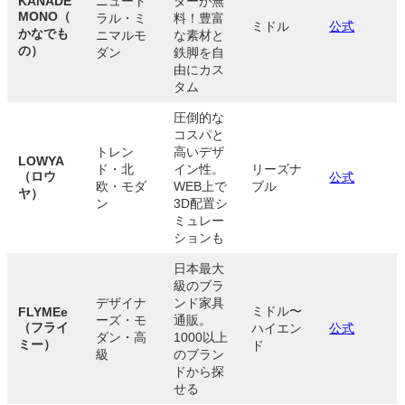
KANADE
ニュート
ダーが無
MONO（
ラル・ミ
料！豊富
ミドル
公式
かなでも
ニマルモ
な素材と
の）
ダン
鉄脚を自
由にカス
タム
圧倒的な
コスパと
トレン
高いデザ
LOWYA
ド・北
イン性。
リーズナ
（ロウ
公式
欧・モダ
WEB上で
ブル
ヤ）
ン
3D配置シ
ミュレー
ションも
日本最大
級のブラ
デザイナ
ンド家具
ミドル〜
FLYMEe
ーズ・モ
通販。
（フライ
ハイエン
公式
ダン・高
1000以上
ミー）
ド
級
のブラン
ドから探
せる