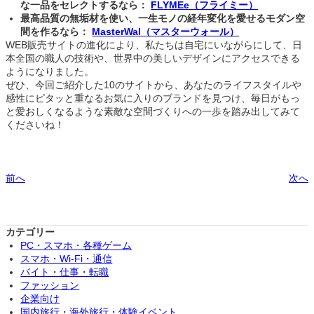
な一品をセレクトするなら：
FLYMEe（フライミー）
最高品質の無垢材を使い、一生モノの経年変化を愛せるモダン空
間を作るなら：
MasterWal（マスターウォール）
WEB販売サイトの進化により、私たちは自宅にいながらにして、日
本全国の職人の技術や、世界中の美しいデザインにアクセスできる
ようになりました。
ぜひ、今回ご紹介した10のサイトから、あなたのライフスタイルや
感性にピタッと重なるお気に入りのブランドを見つけ、毎日がもっ
と愛おしくなるような素敵な空間づくりへの一歩を踏み出してみて
くださいね！
前へ
次へ
カテゴリー
PC・スマホ・各種ゲーム
スマホ・Wi-Fi・通信
バイト・仕事・転職
ファッション
企業向け
国内旅行・海外旅行・体験イベント