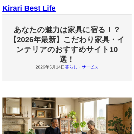
内
Kirari Best Life
容
を
ス
キ
あなたの魅力は家具に宿る！？
ッ
【2026年最新】こだわり家具・イ
プ
ンテリアのおすすめサイト10
選！
2026年5月14日
暮らし・サービス