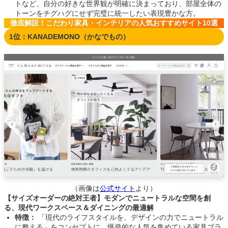
トなど、自分の好きな世界観が明確に決まっており、部屋全体の
トーンをチグハグにせず完璧に統一したい表現豊かな方。
徹底解説！こだわり家具・インテリアの人気おすすめサイト10選
1位：KANADEMONO（かなでもの）
（画像は
公式サイト
より）
【サイズオーダーの絶対王者】モダンでニュートラルな空間を創
る、現代ワークスペース＆ダイニングの最適解
特徴：
「現代のライフスタイルを、デザインの力でニュートラル
に整える」をコンセプトに、爆発的な人気を集めている家具ブラ