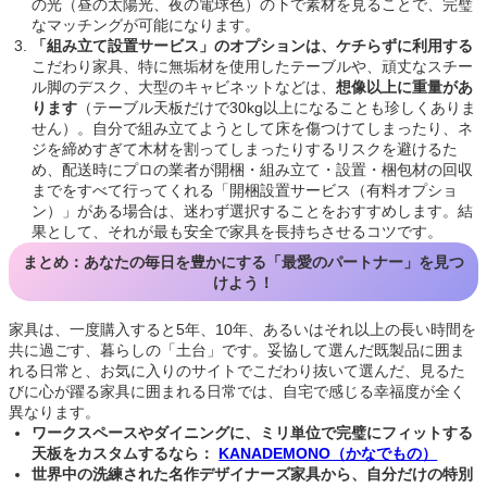
の光（昼の太陽光、夜の電球色）の下で素材を見ることで、完璧
なマッチングが可能になります。
「組み立て設置サービス」のオプションは、ケチらずに利用する
こだわり家具、特に無垢材を使用したテーブルや、頑丈なスチー
ル脚のデスク、大型のキャビネットなどは、
想像以上に重量があ
ります
（テーブル天板だけで30kg以上になることも珍しくありま
せん）。自分で組み立てようとして床を傷つけてしまったり、ネ
ジを締めすぎて木材を割ってしまったりするリスクを避けるた
め、配送時にプロの業者が開梱・組み立て・設置・梱包材の回収
までをすべて行ってくれる「開梱設置サービス（有料オプショ
ン）」がある場合は、迷わず選択することをおすすめします。結
果として、それが最も安全で家具を長持ちさせるコツです。
まとめ：あなたの毎日を豊かにする「最愛のパートナー」を見つ
けよう！
家具は、一度購入すると5年、10年、あるいはそれ以上の長い時間を
共に過ごす、暮らしの「土台」です。妥協して選んだ既製品に囲ま
れる日常と、お気に入りのサイトでこだわり抜いて選んだ、見るた
びに心が躍る家具に囲まれる日常では、自宅で感じる幸福度が全く
異なります。
ワークスペースやダイニングに、ミリ単位で完璧にフィットする
天板をカスタムするなら：
KANADEMONO（かなでもの）
世界中の洗練された名作デザイナーズ家具から、自分だけの特別