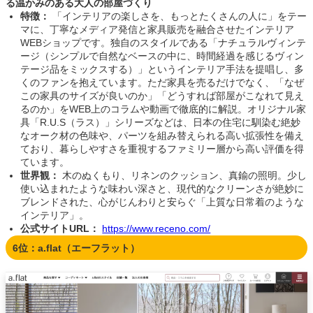
る温かみのある大人の部屋づくり
特徴：
「インテリアの楽しさを、もっとたくさんの人に」をテー
マに、丁寧なメディア発信と家具販売を融合させたインテリア
WEBショップです。独自のスタイルである「ナチュラルヴィンテ
ージ（シンプルで自然なベースの中に、時間経過を感じるヴィン
テージ品をミックスする）」というインテリア手法を提唱し、多
くのファンを抱えています。ただ家具を売るだけでなく、「なぜ
この家具のサイズが良いのか」「どうすれば部屋がこなれて見え
るのか」をWEB上のコラムや動画で徹底的に解説。オリジナル家
具「R.U.S（ラス）」シリーズなどは、日本の住宅に馴染む絶妙
なオーク材の色味や、パーツを組み替えられる高い拡張性を備え
ており、暮らしやすさを重視するファミリー層から高い評価を得
ています。
世界観：
木のぬくもり、リネンのクッション、真鍮の照明。少し
使い込まれたような味わい深さと、現代的なクリーンさが絶妙に
ブレンドされた、心がじんわりと安らぐ「上質な日常着のような
インテリア」。
公式サイトURL：
https://www.receno.com/
6位：a.flat（エーフラット）