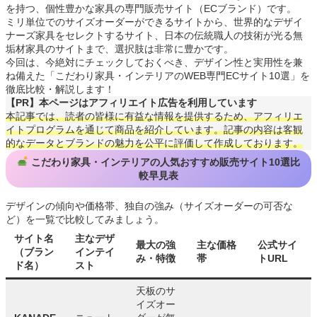
を持つ、個性豊かな家具の専門販売サイト（ECブランド）です。
ミリ単位でのサイズオーダーができるサイトから、世界的なデザイ
ナーズ家具をセレクトするサイト、日本の伝統職人の技術が光る無
垢材家具のサイトまで、選択肢は非常に豊かです。
今回は、今絶対にチェックしておくべき、デザイン性と実用性を兼
ね備えた「こだわり家具・インテリアのWEB専門ECサイト10選」を
徹底比較・解説します！
【PR】本ページはアフィリエイト広告を利用しています
本記事では、読者の皆様に有益な情報を提供するため、アフィリエ
イトプログラムを通じて商品を紹介しています。記事の内容は客観
的なデータとブランドの魅力を公平に評価して作成しております。
こだわり家具・インテリアの人気おすすめ販売サイト10選比
較早見表
デザインの傾向や価格帯、独自の強み（サイズオーダーの可否な
ど）を一覧で比較してみましょう。
サイト名
主なデザ
最大の強
主な価格
公式サイ
（ブラン
インテイ
み・特徴
帯
トURL
ド名）
スト
天板のサ
イズオー