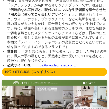
特徴：
日本有数の家具の産地、佐賀県諸富町に自社工場を持つ
「レグナテック」が展開するオリジナルブランドです。強みは、
「伝統的な木工技術と、現代のミニマルな生活習慣を融合させた
『用の美（使ってこそ美しいデザイン）』」
。厳選されたオー
ク、ウォールナット、ブラックチェリーなどの無垢材を使い、熟
練の職人がカンナをかけ、接合部を寸分の狂いなく仕上げていま
す。特に、壁面を美しく彩る無垢材のシェルフや、無駄な装飾を
一切削ぎ落としたスタイリッシュなチェストなどは、日本の住空
間を広く、美しく見せるための工夫が随所に凝らされています。
本物の「メイド・イン・ジャパン」の品質にこだわりたい方に自
信を持っておすすめできるブランドです。
世界観：
「木と共にある、丁寧な暮らし」。凛とした静けさの中
に、職人の手の温もりと、天然木が放つ優しいアロマを感じる、
精神的に豊かな和モダン。
公式サイトURL：
https://www.legnatec.co.jp/
10位：STYLICS（スタイリクス）