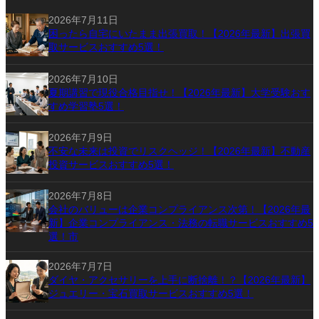
2026年7月11日
困ったら自宅にいたまま出張買取！【2026年最新】出張買
取サービスおすすめ5選！
2026年7月10日
夏期講習で現役合格目指せ！【2026年最新】大学受験おす
すめ学習塾5選！
2026年7月9日
不安な未来は投資でリスクヘッジ！【2026年最新】不動産
投資サービスおすすめ5選！
2026年7月8日
会社のバリューは企業コンプライアンス次第！【2026年最
新】企業コンプライアンス・法務の転職サービスおすすめ5
選！市
2026年7月7日
ダイヤ・アクセサリーを上手に断捨離！？【2026年最新】
ジュエリー・宝石買取サービスおすすめ5選！