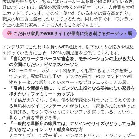
実店舗を持たない、あるいはショールームを最小限に抑えている家
具ECブランドは、店舗の家賃や多くの中間マージン、人件費を大幅
にカットしています。その分、使われている木材の質を高めたり、
職人の加工賃に還元したりしているため、同じ予算でも「ワンラン
ク上の上質な家具」を手に入れることができます。
こだわり家具のWEBサイトが最高に突き刺さるターゲット層
インテリアにこだわりを持つWEB通販は、以下のような悩みや理想
を持っている方にこそ、120%の満足度を提供してくれます。
「自宅のワークスペースや書斎を、モチベーションの上がる大人
の空間にしたい」ビジネスパーソン
PC、モニター、ガジェット類を美しく配置できるデスクを探し
ている方。配線孔の加工や、デスクの高さ、PCスタンドとの相
性をトータルで設計したいスマートなプロフェッショナル層。
「引越しや新築を機に、リビングの主役となる妥協のない家具を
揃えたい」ファミリー・カップル
「子供が大きくなっても、傷や経年変化を味わいとして長く愛せ
る無垢材のダイニングテーブルが欲しい」「家族みんながゆった
り寛げる、モダンでへたりにくいソファを探している」という、
暮らしの質を重視する層。
「一般的な量販店の家具では、デザインやサイズがどうしても満
足できない」インテリア感度高めな方
ミニマリズム、北欧モダン、インダストリアル、アジアンリゾー