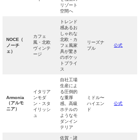
リゾート
空間へ
トレンド
感あるお
しゃれな
カフェ
NOCE（
北欧・カ
風・北欧
リーズナ
ノーチ
フェ風家
公式
ヴィンテ
ブル
ェ）
具が驚き
ージ
のポケッ
トプライ
ス
自社工場
生産によ
イタリア
る圧倒的
Armonia
ンモダ
な重厚
ミドル〜
（アルモ
ン・スタ
感。高級
ハイエン
公式
ニア）
イリッシ
ホテルの
ド
ュ
ようなモ
ダンイン
テリア
佐賀・諸