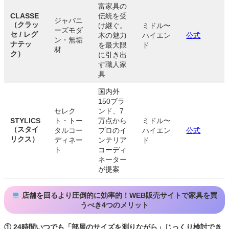
富家具の
CLASSE
伝統を受
ジャパニ
（クラッ
け継ぐ。
ミドル〜
ーズモダ
セ / レグ
木の魅力
ハイエン
公式
ン・無垢
ナテッ
を最大限
ド
材
ク）
に引き出
す職人家
具
国内外
150ブラ
セレク
ンド、7
STYLICS
ト・トー
万点から
ミドル〜
（スタイ
タルコー
プロのイ
ハイエン
公式
リクス）
ディネー
ンテリア
ド
ト
コーディ
ネーター
が提案
店舗を回るより圧倒的に効率的！WEB販売サイトで家具を買
うべき4つのメリット
① 24時間いつでも「部屋のサイズを測りながら」じっくり検討でき