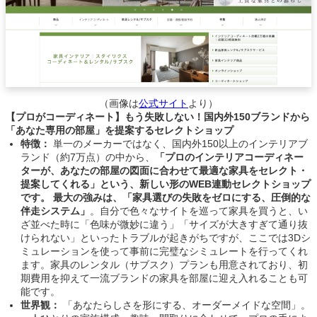
（画像は
公式サイト
より）
【プロがコーディネート】もう失敗しない！国内外150ブランドから
「あなた専用の部屋」を提案するセレクトショップ
特徴：
単一のメーカーではなく、国内外150以上のインテリアブ
ランド（約7万点）の中から、
「プロのインテリアコーディネー
ターが、あなたの部屋の図面に合わせて最適な家具をセレクト・
提案してくれる」という、新しい形のWEB連動セレクトショップ
です。 最大の強みは、「家具選びの失敗をゼロにする、圧倒的な
伴走システム」
。自分で色々なサイトを巡って家具を買うと、い
ざ並べた時に「色味が微妙に違う」「サイズが大きすぎて通り抜
けられない」といったトラブルが起きがちですが、ここでは3Dシ
ミュレーションを使って事前に完璧なシミュレートを行ってくれ
ます。家具のレンタル（サブスク）プランも用意されており、初
期費用を抑えて一流ブランドの家具を部屋に迎え入れることも可
能です。
世界観：
「あなたらしさを形にする、オーダーメイドな空間」。