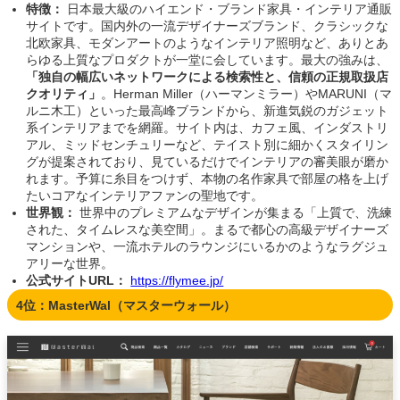
特徴：
日本最大級のハイエンド・ブランド家具・インテリア通販
サイトです。国内外の一流デザイナーズブランド、クラシックな
北欧家具、モダンアートのようなインテリア照明など、ありとあ
らゆる上質なプロダクトが一堂に会しています。最大の強みは、
「独自の幅広いネットワークによる検索性と、信頼の正規取扱店
クオリティ」
。Herman Miller（ハーマンミラー）やMARUNI（マ
ルニ木工）といった最高峰ブランドから、新進気鋭のガジェット
系インテリアまでを網羅。サイト内は、カフェ風、インダストリ
アル、ミッドセンチュリーなど、テイスト別に細かくスタイリン
グが提案されており、見ているだけでインテリアの審美眼が磨か
れます。予算に糸目をつけず、本物の名作家具で部屋の格を上げ
たいコアなインテリアファンの聖地です。
世界観：
世界中のプレミアムなデザインが集まる「上質で、洗練
された、タイムレスな美空間」。まるで都心の高級デザイナーズ
マンションや、一流ホテルのラウンジにいるかのようなラグジュ
アリーな世界。
公式サイトURL：
https://flymee.jp/
4位：MasterWal（マスターウォール）