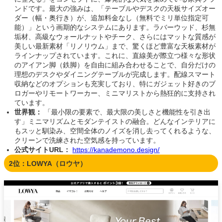
ンドです。最大の強みは、「テーブルやデスクの天板サイズオー
ダー（幅・奥行き）が、追加料金なし（無料でミリ単位指定可
能）」という画期的なシステムにあります。ラバーウッド、杉無
垢材、高級なウォールナットやチーク、さらにはマットな質感が
美しい最新素材「リノリウム」まで、驚くほど豊富な天板素材が
ラインナップされています。これに、直線美が際立つ様々な形状
のアイアン脚（鉄脚）を自由に組み合わせることで、自分だけの
理想のデスクやダイニングテーブルが完成します。配線スマート
収納などのオプションも充実しており、特にガジェット好きのブ
ロガーやリモートワーカー、ミニマリストから熱狂的に支持され
ています。
世界観：
「最小限の要素で、最大限の美しさと機能性を引き出
す」ミニマリズムとモダンテイストの融合。どんなインテリアに
もスッと馴染み、空間全体のノイズを消し去ってくれるような、
クリーンで洗練された空気感を持っています。
公式サイトURL：
https://kanademono.design/
2位：LOWYA（ロウヤ）