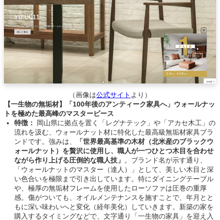
（画像は
公式サイト
より）
【一生物の無垢材】「100年後のアンティーク家具へ」ウォールナッ
トを極めた最高峰のマスターピース
特徴：
岡山県に拠点を置く「レグナテック」や「アカセ木工」の
流れを汲む、ウォールナット材に特化した最高級無垢材家具ブラ
ンドです。強みは、
「世界最高基準の木材（北米産のブラックウ
ォールナット）を贅沢に使用し、職人が一つひとつ木目を合わせ
ながら作り上げる圧倒的な職人技」
。ブランド名が示す通り、
「ウォールナットのマスター（達人）」として、美しい木目と深
い色合いを極限まで引き出しています。特にダイニングテーブル
や、極厚の無垢材フレームを使用したローソファは圧巻の重厚
感。傷がついても、オイルメンテナンスを施すことで、年月とと
もに深い味わいへと変化（経年美化）していきます。新築の家を
購入するタイミングなどで、文字通り「一生物の家具」を迎え入