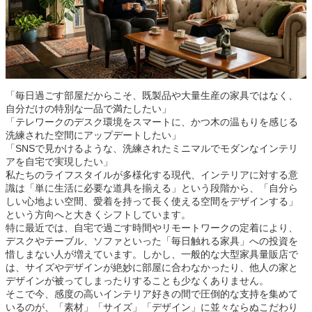
「毎日過ごす部屋だからこそ、既製品や大量生産の家具ではなく、
自分だけの特別な一品で満たしたい」
「テレワークのデスク環境をスマートに、かつ木の温もりを感じる
洗練された空間にアップデートしたい」
「SNSで見かけるような、洗練されたミニマルでモダンなインテリ
アを自宅で実現したい」
私たちのライフスタイルが多様化する現代、インテリアに対する意
識は「単に生活に必要な道具を揃える」という段階から、「自分ら
しい心地よい空間、愛着を持って長く使える空間をデザインする」
という方向へと大きくシフトしています。
特に最近では、自宅で過ごす時間やリモートワークの定着により、
デスクやテーブル、ソファといった「毎日触れる家具」への投資を
惜しまない人が増えています。しかし、一般的な大型家具量販店で
は、サイズやデザインが絶妙に部屋に合わなかったり、他人の家と
デザインが被ってしまったりすることも少なくありません。
そこで今、感度の高いインテリア好きの間で圧倒的な支持を集めて
いるのが、「素材」「サイズ」「デザイン」に並々ならぬこだわり