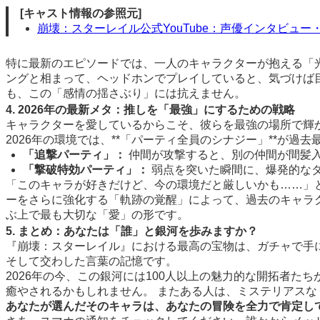
[キャスト情報の参照元]
崩壊：スターレイル公式YouTube：声優インタビュー
特に最新のエピソードでは、一人のキャラクターが抱える「
ングと相まって、ヘッドホンでプレイしていると、気づけば
も、この「感情の揺さぶり」には抗えません。
4. 2026年の最新メタ：推しを「最強」にするための戦略
キャラクターを愛しているからこそ、彼らを最強の場所で輝
2026年の環境では、**「パーティ全員のシナジー」**が過
「追撃パーティ」：
仲間が攻撃すると、別の仲間が間髪
「撃破特効パーティ」：
弱点を突いた瞬間に、爆発的な
「このキャラが好きだけど、今の環境だと厳しいかも……」
ーをさらに強化する「軌跡の覚醒」によって、過去のキャラ
ぶ上で最も大切な「愛」の形です。
5. まとめ：あなたは「誰」と銀河を歩みますか？
『崩壊：スターレイル』における最高の宝物は、ガチャで手
そして交わした言葉の記憶です。
2026年の今、この銀河には100人以上の魅力的な開拓者た
癒やされるかもしれません。 またある人は、ミステリアス
あなたが選んだそのキャラは、あなたの冒険を全力で肯定し