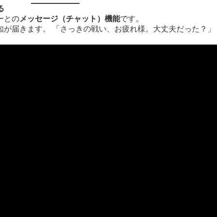
る
ーとの
メッセージ（チャット）機能
です。
知が届きます。 「さっきの戦い、お疲れ様。大丈夫だった？」
。