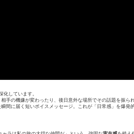
に深化しています。
、相手の機嫌が変わったり、後日意外な場所でその話題を振ら
た瞬間に届く短いボイスメッセージ。これが「日常感」を爆発
キャラは私の旅の大切な仲間だ」という、強固な
実在感
を植え