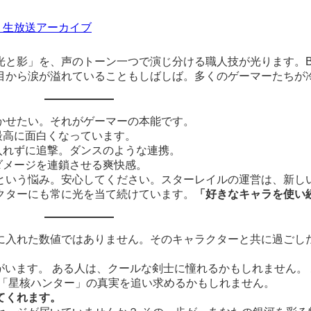
・生放送アーカイブ
光と影」を、声のトーン一つで演じ分ける職人技が光ります。B
目から涙が溢れていることもしばしば。多くのゲーマーたちが
かせたい。それがゲーマーの本能です。
去最高に面白くなっています。
入れずに追撃。ダンスのような連携。
ダメージを連鎖させる爽快感。
という悩み。安心してください。スターレイルの運営は、新し
クターにも常に光を当て続けています。
「好きなキャラを使い
に入れた数値ではありません。そのキャラクターと共に過ごし
ちがいます。 ある人は、クールな剣士に憧れるかもしれません。
な「星核ハンター」の真実を追い求めるかもしれません。
てくれます。