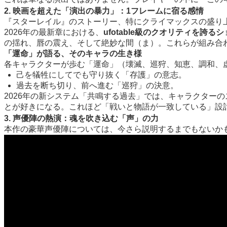
2. 映画を超えた「演出の暴力」：1フレームに宿る感情
『スターレイル』のストーリー、特にクライマックスの盛り
2026年の最新章における、
ufotable級のクオリティを誇る
の揺れ、唇の震え、そして絶妙な間（ま）。これらが組み合
「運命」が語る、そのキャラの生き様
各キャラクターが歩む「運命」（壊滅、巡狩、知恵、調和、
己を犠牲にしてでも守り抜く「存護」の意志。
過去を断ち切り、前へ進む「巡狩」の決意。
2026年の新システム「共鳴する過去」では、キャラクター
とが好きになる。これほど「戦いと物語が一致している」設
3. 声優陣の熱演：魂を吹き込む「声」の力
本作の豪華声優陣については、今さら説明するまでもないかも