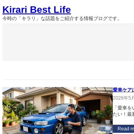
内
Kirari Best Life
容
を
今時の「キラリ」な話題をご紹介する情報ブログです。
ス
キ
ッ
プ
愛車ケア
2026年5
「愛車を
たい！最
Read m