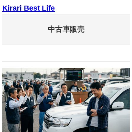
内
Kirari Best Life
容
を
ス
キ
中古車販売
ッ
プ