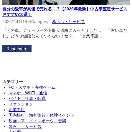
自分の愛車が高値で売れる！？【2026年最新】中古車査定サービス
おすすめ10選！
2026年4月18日
Category :
暮らし・サービス
「今の車、ディーラーの下取り価格にガッカリした…」 「古い車だ
し、どうせ値段なんてつかないよね？」 「営業電話…
Read more
カテゴリー
PC・スマホ・各種ゲーム
スマホ・Wi-Fi・通信
バイト・仕事・転職
ファッション
企業向け
国内旅行・海外旅行・体験イベント
映画・アニメ・スポーツ・音楽
暮らし・サービス
未分類