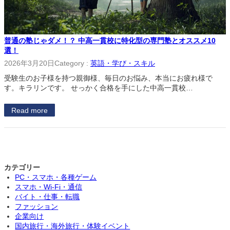
普通の塾じゃダメ！？ 中高一貫校に特化型の専門塾とオススメ10
選！
2026年3月20日
Category :
英語・学び・スキル
受験生のお子様を持つ親御様、毎日のお悩み、本当にお疲れ様で
す。キラリンです。 せっかく合格を手にした中高一貫校…
Read more
カテゴリー
PC・スマホ・各種ゲーム
スマホ・Wi-Fi・通信
バイト・仕事・転職
ファッション
企業向け
国内旅行・海外旅行・体験イベント