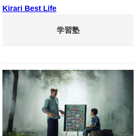
内
Kirari Best Life
容
を
ス
キ
学習塾
ッ
プ