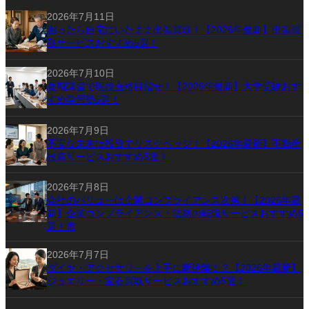
2026年7月11日
困ったら自宅にいたまま出張買取！【2026年最新】出張買
取サービスおすすめ5選！
2026年7月10日
夏期講習で現役合格目指せ！【2026年最新】大学受験おす
すめ学習塾5選！
2026年7月9日
不安な未来は投資でリスクヘッジ！【2026年最新】不動産
投資サービスおすすめ5選！
2026年7月8日
会社のバリューは企業コンプライアンス次第！【2026年最
新】企業コンプライアンス・法務の転職サービスおすすめ5
選！市
2026年7月7日
ダイヤ・アクセサリーを上手に断捨離！？【2026年最新】
ジュエリー・宝石買取サービスおすすめ5選！