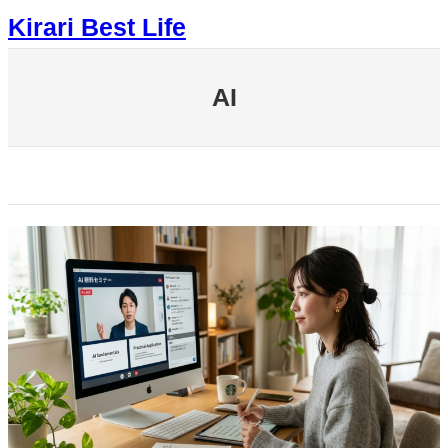
内
Kirari Best Life
容
を
ス
AI
キ
ッ
プ